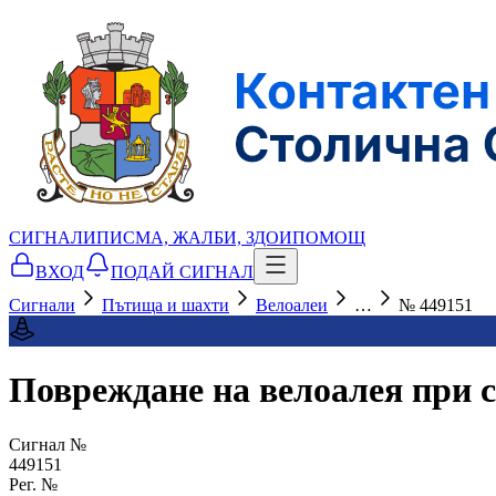
СИГНАЛИ
ПИСМА, ЖАЛБИ, ЗДОИ
ПОМОЩ
ВХОД
ПОДАЙ СИГНАЛ
Сигнали
Пътища и шахти
Велоалеи
…
№ 449151
Повреждане на велоалея при 
Сигнал №
449151
Рег. №