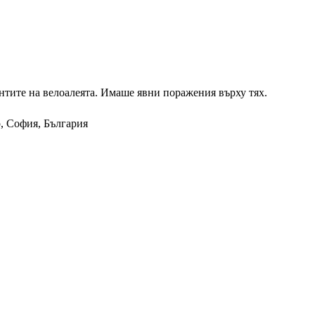
ентите на велоалеята. Имаше явни поражения върху тях.
р, София, България